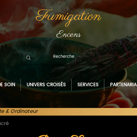
Fumigation
Encens
E SOIN
UNIVERS CROISÉS
SERVICES
PARTENARIA
te & Ordinateur
acré