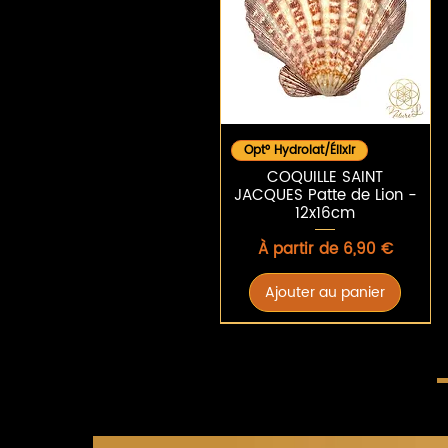
Aperçu rapide
Opt° Hydrolat/Élixir
COQUILLE SAINT
JACQUES Patte de Lion -
12x16cm
Prix promotionnel
À partir de
6,90 €
Ajouter au panier