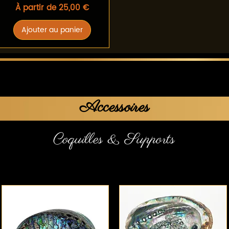
Prix promotionnel
À partir de
25,00 €
Ajouter au panier
Accessoires
Coquilles & Supports