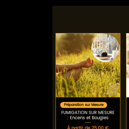
Aperçu rapide
Préparation sur Mesure
FUMIGATION SUR MESURE
: Encens et Bougies
Prix promotionnel
À partir de
25,00 €