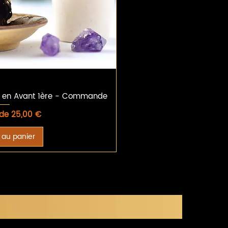
u rapide
: en Avant 1ère - Commande
motionnel
 de
25,00 €
 au panier