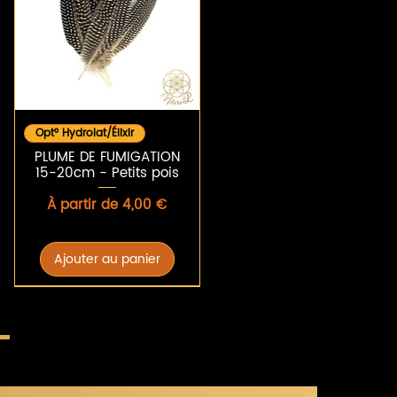
Aperçu rapide
Opt° Hydrolat/Élixir
PLUME DE FUMIGATION
15-20cm - Petits pois
Prix promotionnel
À partir de
4,00 €
Ajouter au panier