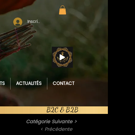
Inscription / Connexion
Reiki
Healing
Music
TS
ACTUALITÉS
CONTACT
B2C & B2B
Catégorie Suivante >
< Précédente