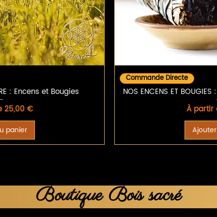
rapide
Aperç
Commande Directe
 : Encens et Bougies
NOS ENCENS ET BOUGIES 
tionnel
Prix pro
de
25,00 €
À partir
u panier
Ajouter
Boutique Bois sacré