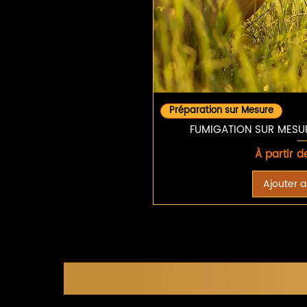
Aperçu 
Préparation sur Mesure
FUMIGATION SUR MESURE
Prix promo
À partir 
Ajouter a