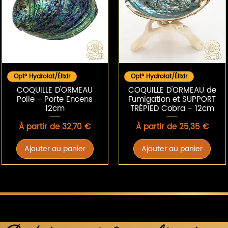
Aperçu rapide
Aperçu rapide
Opt° Hydrolat/Élixir
Opt° Hydrolat/Élixir
COQUILLE D'ORMEAU
COQUILLE D'ORMEAU de
Polie - Porte Encens
Fumigation et SUPPORT
12cm
TRÉPIED Cobra - 12cm
Prix promotionnel
Prix promotionnel
À partir de
32,70 €
À partir de
25,35 €
Ajouter au panier
Ajouter au panier