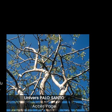
du
.
Univers PALO SANTO
Accès Page