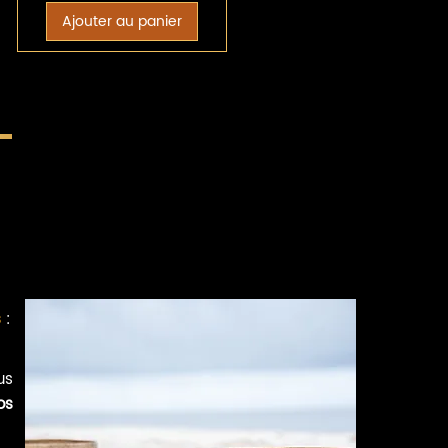
Ajouter au panier
s
:
us
os