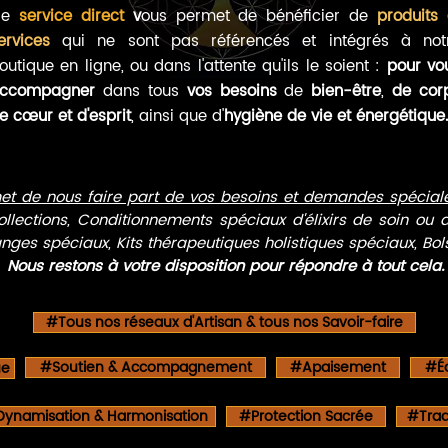
Ce
service direct
v
ous permet de bénéficier de
produits 
Ajouter au panier
ervices
qui ne sont pas référencés et intégrés à not
outique en ligne, ou dans l'attente qu'ils le soient :
pour vo
ccompagner
dans tous
vos besoins
de
bien-être
,
de cor
e cœur et d'esprit
, ainsi que d'
hygiène de vie et énergétique.
et de nous faire part de vos besoins et demandes spécial
ollections, Conditionnements spéciaux d'élixirs de soin ou
es spéciaux, Kits thérapeutiques holistiques spéciaux, Bols
Nous restons à votre disposition pour répondre à tout cela.
#Tous nos réseaux d'Artisan & tous nos Savoir-faire
#Soutien & Accompagnement
#Apaisement
#Éq
ue
ynamisation & Harmonisation
#Protection Sacrée
#Trad