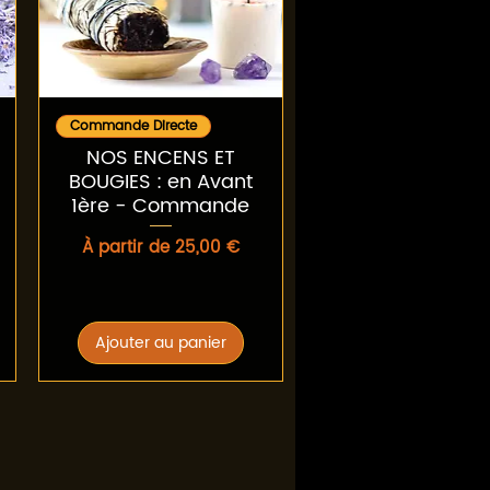
Aperçu rapide
Commande Directe
NOS ENCENS ET
BOUGIES : en Avant
1ère - Commande
Prix promotionnel
À partir de
25,00 €
Ajouter au panier