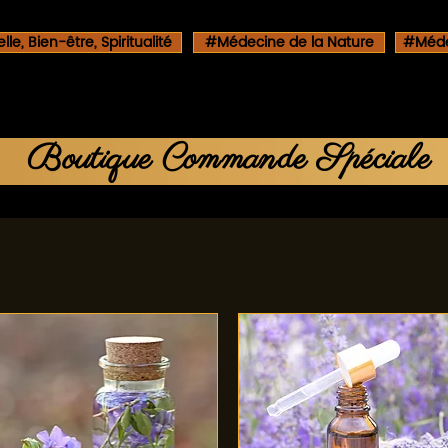
le, Bien-être, Spiritualité
#Médecine de la Nature
#Méde
Boutique Commande Spéciale