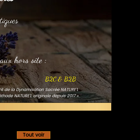
tiqu
es
aux hors site :
B2C & B2B
ant de la Dynamisation Sacrée NATURE’L
éthode NATURE’L originale depuis 2017 »
Tout voir