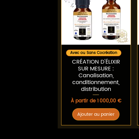
Aperçu rapide
Avec ou Sans Cocréation
CRÉATION D'ÉLIXIR
SUR MESURE :
Canalisation,
conditionnement,
distribution
Prix promotionnel
À partir de
1 000,00 €
Ajouter au panier