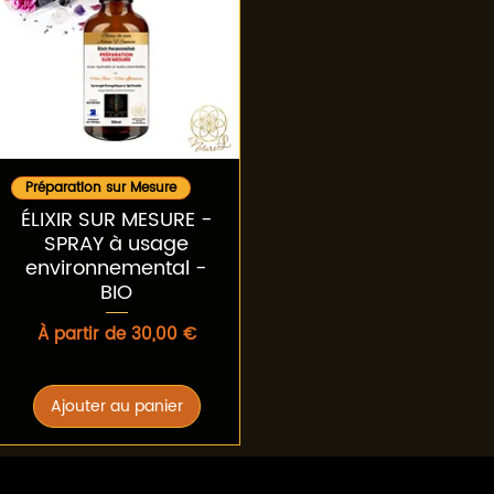
Aperçu rapide
Préparation sur Mesure
ÉLIXIR SUR MESURE -
SPRAY à usage
environnemental -
BIO
Prix promotionnel
À partir de
30,00 €
Ajouter au panier