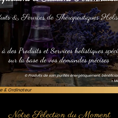
uits & Services de Thérapeutiques Holis
 à des Produits et Services holistiques spéci
sur la base de vos demandes précises
© Produits de soin purifiés énergétiquement, bénéfici
« M
e & Ordinateur
Notre Sélection du Moment