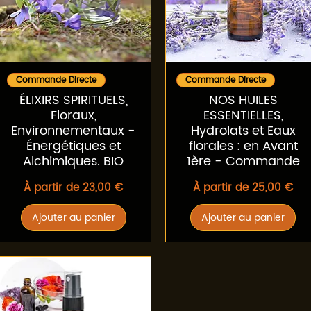
Aperçu rapide
Aperçu rapide
Commande Directe
Commande Directe
ÉLIXIRS SPIRITUELS,
NOS HUILES
Floraux,
ESSENTIELLES,
Environnementaux -
Hydrolats et Eaux
Énergétiques et
florales : en Avant
Alchimiques. BIO
1ère - Commande
Prix promotionnel
Prix promotionnel
À partir de
23,00 €
À partir de
25,00 €
Ajouter au panier
Ajouter au panier