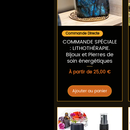
Aperçu rapide
Commande Directe
COMMANDE SPÉCIALE
: LITHOTHÉRAPIE.
Bijoux et Pierres de
soin énergétiques
Prix promotionnel
À partir de
25,00 €
Ajouter au panier