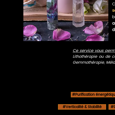
Ajouter au panier
s
b
a
d
Ce service vous perm
Lithothérapie ou de c
Gemmothérapie, Mélang
#Purification énergétiq
#Verticalité & Stabilité
#D