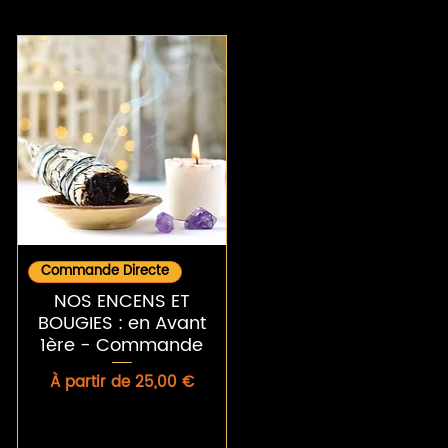
Aperçu rapide
Commande Directe
NOS ENCENS ET
BOUGIES : en Avant
1ère - Commande
Prix promotionnel
À partir de
25,00 €