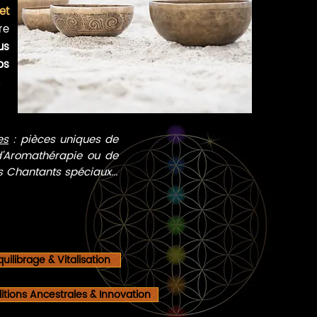
et
re
us
ps
es
: pièces uniques de
 d'Aromathérapie ou de
 Chantants spéciaux...
uilibrage & Vitalisation
itions Ancestrales & Innovation