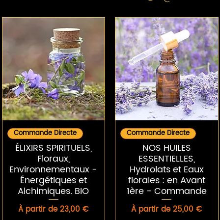
Aperçu rapide
Aperçu rapide
Commande Directe
Commande Directe
ÉLIXIRS SPIRITUELS,
NOS HUILES
Floraux,
ESSENTIELLES,
Environnementaux -
Hydrolats et Eaux
Énergétiques et
florales : en Avant
Alchimiques. BIO
1ère - Commande
Prix promotionnel
Prix promotionnel
À partir de
23,00 €
À partir de
25,00 €