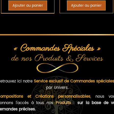
Ajouter au panier
Ajouter au panier
« Commandes Spéciales »
de nos Produits & Services
Aperçu rapide
Préparation sur Mesure
ÉLIXIR SUR MESURE -
etrouvez ici notre
Service exclusif de Commandes spéciale
SPRAY à usage
par Univers.
environnemental -
ompositions et Créations personnalisables
, nous vo
BIO
onnons l'accès à tous nos
Produits
:
sur la base de v
Prix promotionnel
À partir de
30,00 €
emandes précises.