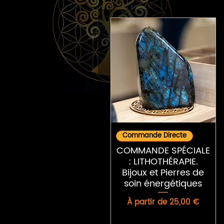
Aperçu rapide
Commande Directe
COMMANDE SPÉCIALE
: LITHOTHÉRAPIE.
Bijoux et Pierres de
soin énergétiques
Prix promotionnel
À partir de
25,00 €