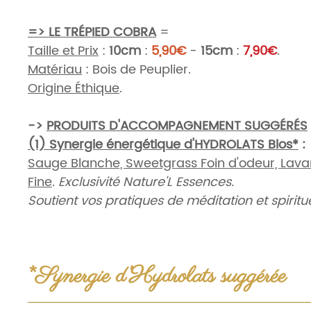
=> LE TRÉPIED COBRA
=
Taille et Prix
:
10cm
:
5,90€
-
15cm
:
7,90€
.
Matériau
: Bois de Peuplier.
Origine Éthique
.
->
PRODUITS D'ACCOMPAGNEMENT SUGGÉRÉS
(1) Synergie énergétique d'HYDROLATS Bios*
:
Sauge Blanche, Sweetgrass Foin d'odeur, Lav
Fine
.
Exclusivité Nature'L Essences.
Soutient vos pratiques de méditation et spiritue
hygiène énergétique personnelle ou professionn
l'atmosphère sain de vos lieux et espaces.
AUTRES HYDROLATS
:
Univers Aromathérapie
L
*Synergie d’Hydrolats suggérée
-> (2) ÉLIXIR PURIFICATION N°01**
:
Eaux florales & Hydrolats
: à usage externe et env