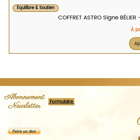
Équilibre & Soutien
COFFRET ASTRO Signe BÉLIER - Br
Prix
À p
Aj
Abonnement
Formulaire
Newsletter