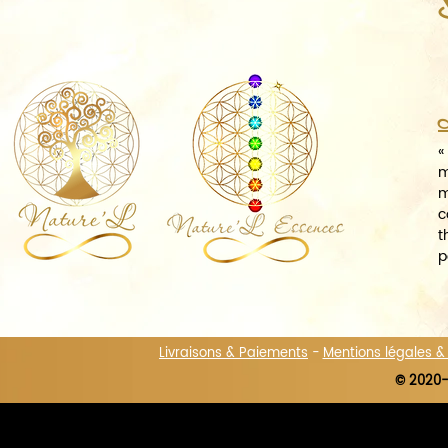
A
«
m
m
c
t
p
Livraisons & Paiements
-
Mentions légales 
© 2020-