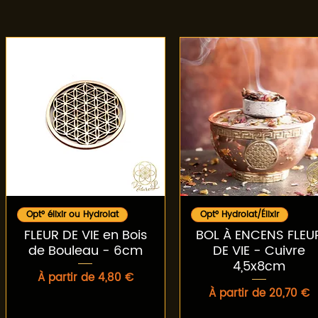
Aperçu rapide
Aperçu rapide
Opt° élixir ou Hydrolat
Opt° Hydrolat/Élixir
FLEUR DE VIE en Bois
BOL À ENCENS FLEU
de Bouleau - 6cm
DE VIE - Cuivre
4,5x8cm
Prix promotionnel
À partir de
4,80 €
Prix promotionnel
À partir de
20,70 €