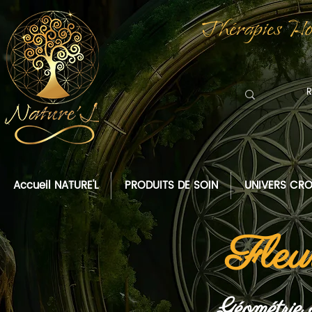
Thérapies Hol
Accueil NATURE'L
PRODUITS DE SOIN
UNIVERS CRO
Fleu
Géométrie 