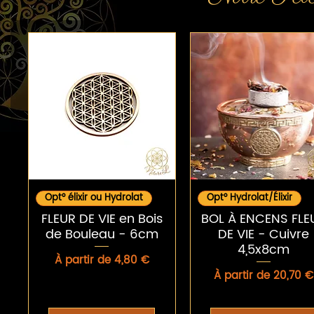
Aperçu rapide
Aperçu rapide
Opt° élixir ou Hydrolat
Opt° Hydrolat/Élixir
FLEUR DE VIE en Bois
BOL À ENCENS FLE
de Bouleau - 6cm
DE VIE - Cuivre
4,5x8cm
Prix promotionnel
À partir de
4,80 €
Prix promotionnel
À partir de
20,70 €