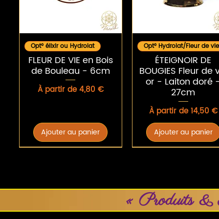
Aperçu rapide
Aperçu rapide
Opt° élixir ou Hydrolat
Opt° Hydrolat/Fleur de vie
FLEUR DE VIE en Bois
ÉTEIGNOIR DE
de Bouleau - 6cm
BOUGIES Fleur de v
or - Laiton doré 
Prix promotionnel
À partir de
4,80 €
27cm
Prix promotionnel
À partir de
14,50 €
Ajouter au panier
Ajouter au panier
« Produits & 