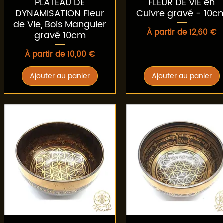
PLATEAU DE
FLEUR DE VIE en
DYNAMISATION Fleur
Cuivre gravé - 10c
de Vie, Bois Manguier
Prix promotionnel
À partir de
12,60 €
gravé 10cm
Prix promotionnel
À partir de
10,00 €
Ajouter au panier
Ajouter au panier