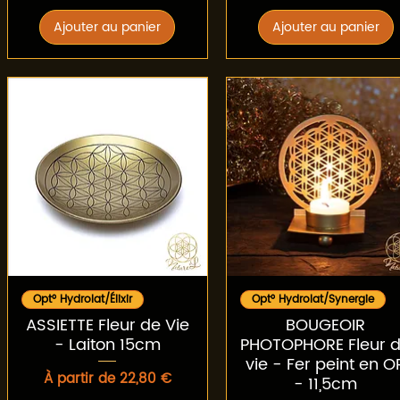
Ajouter au panier
Ajouter au panier
Aperçu rapide
Aperçu rapide
Opt° Hydrolat/Élixir
Opt° Hydrolat/Synergie
ASSIETTE Fleur de Vie
BOUGEOIR
- Laiton 15cm
PHOTOPHORE Fleur 
vie - Fer peint en O
Prix promotionnel
À partir de
22,80 €
- 11,5cm