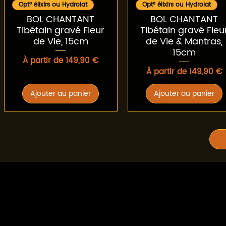
Aperçu rapide
Aperçu rapide
Opt° élixirs ou Hydrolat
Opt° élixirs ou Hydrolat
BOL CHANTANT
BOL CHANTANT
Tibétain gravé Fleur
Tibétain gravé Fleu
de Vie, 15cm
de Vie & Mantras,
15cm
Prix promotionnel
À partir de
149,90 €
Prix promotionnel
À partir de
149,90 €
Ajouter au panier
Ajouter au panier