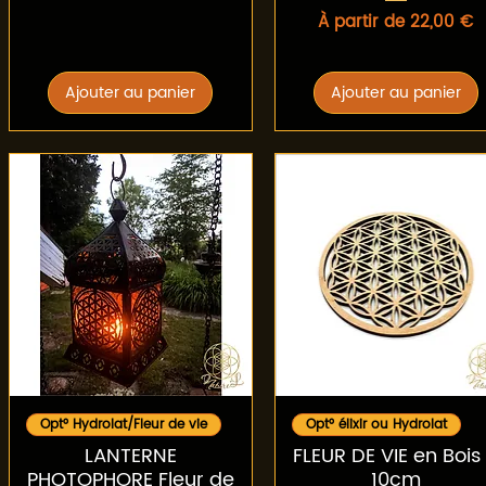
Prix promotionnel
À partir de
22,00 €
Ajouter au panier
Ajouter au panier
Aperçu rapide
Aperçu rapide
Opt° Hydrolat/Fleur de vie
Opt° élixir ou Hydrolat
LANTERNE
FLEUR DE VIE en Bois
PHOTOPHORE Fleur de
10cm