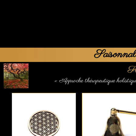
Saisonnal
Fl
« Approche thérapeutique holistiq