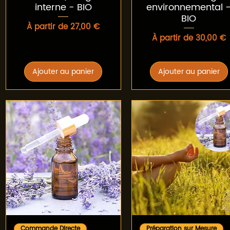
interne - BIO
environnemental 
BIO
Prix promotionnel
À partir de
27,00 €
Prix promotionnel
À partir de
30,00 €
Ajouter au panier
Ajouter au panier
Aperçu rapide
Aperçu rapide
Commande Directe
Préparation sur Mesure