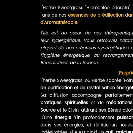
interne - BIO
Protection,
L'Herbe Sweetgrass "Hierochloe odorata"
Apaisement, Amour
l'une de nos
essences de prédilection dans
Prix promotionnel
À partir de
27,00 €
Spray
d'Aromathérapie
.
Prix promotionnel
Ajouter au panier
À partir de
95,00 €
Elle est au cœur
de nos thérapeutiqu
leur
synergétique
. Vous retrouvez notam
Ajouter au panier
plupart de nos créations synergétiques d'
l'hygiène énergétique, au rechargemen
Bénédictions de la Source.
Propri
L'herbe Sweetgrass, ou Herbe sacrée "Foi
de purification et de revitalisation énergé
Sa diffusion accompagne parfaiteme
pratiques spirituelles
et de
méditations
Source
et le Divin, attirant ses B
énédictio
D'une
énergie Yin
profondément
puissa
dans vos énergies, et réinitie un
nouve
indésirables. Elle est ainsi un
outil précieu