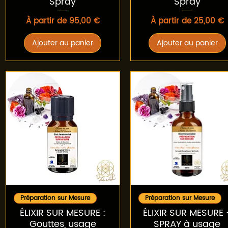
Spray
Spray
Prix promotionnel
Prix promotionnel
À partir de
95,00 €
À partir de
25,00 €
Ajouter au panier
Ajouter au panier
Aperçu rapide
Aperçu rapide
Préparation sur Mesure
Préparation sur Mesure
ÉLIXIR SUR MESURE :
ÉLIXIR SUR MESURE 
Gouttes, usage
SPRAY à usage