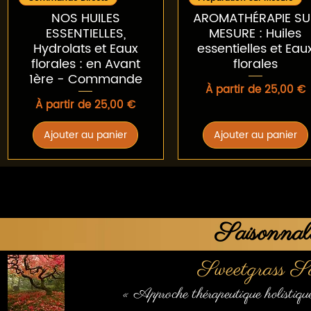
NOS HUILES
AROMATHÉRAPIE SU
ESSENTIELLES,
MESURE : Huiles
Hydrolats et Eaux
essentielles et Eau
florales : en Avant
florales
1ère - Commande
Prix promotionnel
À partir de
25,00 €
Prix promotionnel
À partir de
25,00 €
Ajouter au panier
Ajouter au panier
Saisonnali
Sweetgrass S
« Approche thérapeutique holistiq