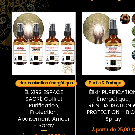
Aperçu rapide
Aperçu rapide
Harmonisation énergétique
Purifie & Protège
ÉLIXIRS ESPACE
Élixir PURIFICATIO
SACRÉ Coffret
Énergétique,
Purification,
RÉINITIALISATION 
Protection,
PROTECTION - BIO
Apaisement, Amour
Spray
- Spray
Prix promotionnel
À partir de
25,00 €