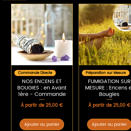
Aperçu rapide
Aperçu rapide
Commande Directe
Préparation sur Mesure
NOS ENCENS ET
FUMIGATION SUR
BOUGIES : en Avant
MESURE : Encens e
1ère - Commande
Bougies
Prix promotionnel
Prix promotionnel
À partir de
25,00 €
À partir de
25,00 €
Ajouter au panier
Ajouter au panier