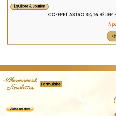
Équilibre & Soutien
COFFRET ASTRO Signe BÉLIER - Br
Prix
À p
Aj
Abonnement
Formulaire
Newsletter