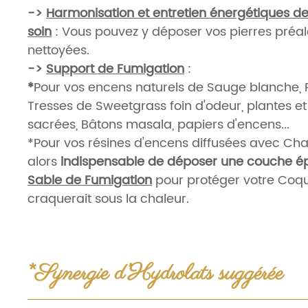
->
Harmonisation et entretien énergétiques de
soin
: Vous pouvez y déposer vos pierres préa
nettoyées.
->
Support de Fumigation
:
*
Pour vos encens naturels de Sauge blanche, 
Tresses de Sweetgrass foin d'odeur, plantes et 
sacrées, Bâtons masala, papiers d'encens...
*Pour vos résines d'encens diffusées avec Char
alors
indispensable de déposer une couche é
Sable de Fumigation
pour protéger votre Coquil
craquerait sous la chaleur.
->
Support Élémentaire
:
*
Les Encens naturels sont brûlés dans une coqu
compléter les quatre éléments
: Coquille =
Ea
*Synergie d’Hydrolats suggérée
Fumée =
Air
; Herbes ou Bois =
Terre
.
Eaux florales & Hydrolats
: à usage externe et env