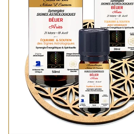
Utilités
: Aura, Pratiques énergétiques et spiritue
Situations, Hygiène énergétique personnelle et
environnementale.
50ml :
22€
.
PAGE ARTICLE : LIEN.
AUTRES ÉLIXIRS
:
Univers Élixirs de soin
LIEN
.
Nos produits de soin sont purifiés énergétique
bénéficient de nos dynamisations énergétiques 
sacrées.
Méthode Originale Nature'L M. PETIT Ludovic de