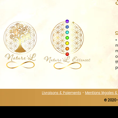
A
«
m
m
c
t
p
Livraisons & Paiements
-
Mentions légales 
© 2020-