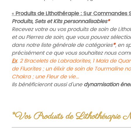
«
Produits de Lithothérapie : Sur Commandes S
Produits, Sets et Kits personnalisables
*
Recevez votre ou vos produits de soin de Lithot
et ou Pierres de soin, que vous pouvez sélectio
dans notre liste générale de catégories
*
, en s
précisément ce que vous souhaitez nous co
Ex
. 2 Bracelets de Labradorites, 1 Mala de Quart
de Fluorites ; un élixir de soin de Tourmaline no
Chakra ; une Fleur de vie...
Ils bénéficieront aussi d'une
dynamisation éne
spirituelle-sacrée personnalisable
, qui viendra
appuyer votre intention générale.
Vos produits pourront être issus de nos prépar
*Vos Produits de Lithothérapie 
thérapeutiques holistiques, et de synergies spé
Compositions, Créations et Dynamisations Sacrées