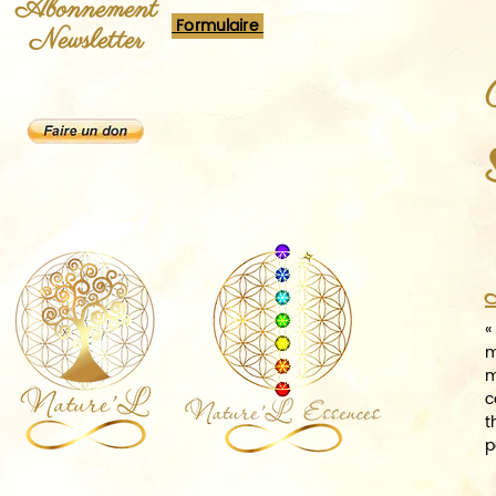
Abonnement
Formulaire
Newsletter
A
«
m
m
c
t
p