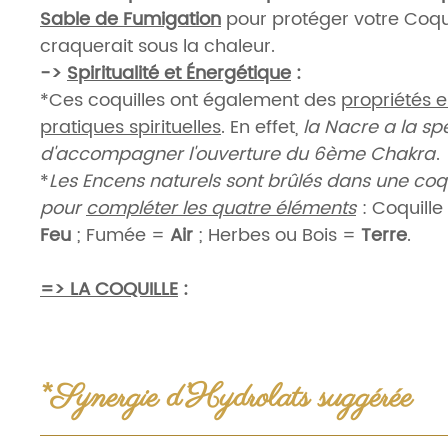
Sable de Fumigation
pour protéger votre Coquil
craquerait sous la chaleur.
->
Spiritualité et Énergétique
:
*Ces coquilles ont également des
propriétés e
pratiques spirituelles
. En effet,
la Nacre a la spé
d'accompagner l'ouverture du 6ème Chakra
.
*
Les Encens naturels sont brûlés dans une coq
pour
compléter les quatre éléments
: Coquill
Feu
; Fumée =
Air
; Herbes ou Bois =
Terre
.
=> LA COQUILLE
:
*
Taille S
:
10cm.
Poids
:
30gr.
Prix
:
16.95€.
AUTRES TAILLES
:
*Synergie d’Hydrolats suggérée
*
Taille M
:
13-14cm.
Poids
:
80gr.
Prix
:
20.85€.
L
*
Taille L
:
14-15cm.
Poids
:
150gr.
Prix
:
23.80€.
L
Eaux florales & Hydrolats
: à usage externe et env