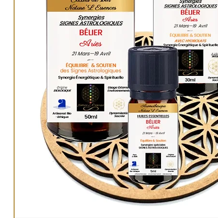
Utilités
: Aura, Pratiques énergétiques et spiritue
Situations, Hygiène énergétique personnelle et
environnementale.
50ml :
22€
.
PAGE ARTICLE : LIEN.
AUTRES ÉLIXIRS
:
Univers Élixirs de soin
LIEN
.
Nos produits de soin sont purifiés énergétique
bénéficient de nos dynamisations énergétiques 
sacrées.
Méthode Originale Nature'L M. PETIT Ludovic de