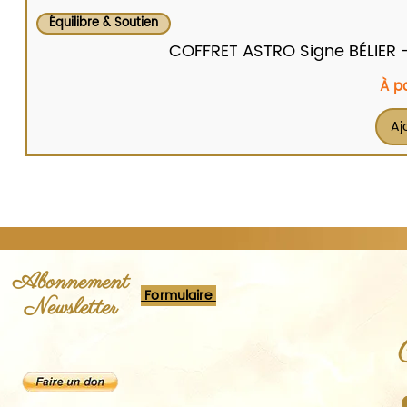
Équilibre & Soutien
COFFRET ASTRO Signe BÉLIER - Br
Prix
À p
Aj
Abonnement
Formulaire
Newsletter