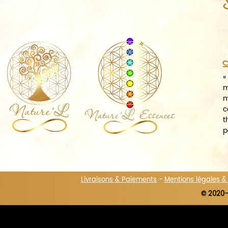
A
«
m
m
c
t
p
Livraisons & Paiements
-
Mentions légales 
© 2020-