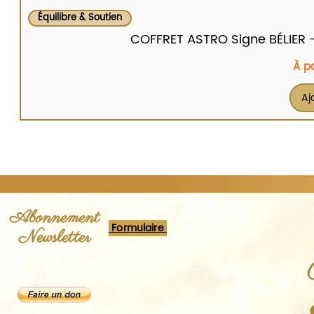
Équilibre & Soutien
COFFRET ASTRO Signe BÉLIER - Br
Prix
À p
Aj
Abonnement
Formulaire
Newsletter