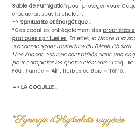
Sable de Fumigation
pour protéger votre Coquil
craquerait sous la chaleur.
->
Spiritualité et Énergétique
:
*Ces coquilles ont également des
propriétés e
pratiques spirituelles
. En effet,
la Nacre a la spé
d'accompagner l'ouverture du 6ème Chakra
.
*
Les Encens naturels sont brûlés dans une coq
pour
compléter les quatre éléments
: Coquill
Feu
; Fumée =
Air
; Herbes ou Bois =
Terre
.
=> LA COQUILLE
:
*
Taille L
:
14-15cm.
Poids
:
150gr.
Prix
:
23.80€.
AUTRES TAILLES
:
*Synergie d’Hydrolats suggérée
*
Taille S
:
10cm.
Poids
:
30gr.
Prix
:
16.95€.
LIEN
.
*
Taille M
:
13-14cm.
Poids
:
80gr.
Prix
:
20.85€.
L
Eaux florales & Hydrolats
: à usage externe et env