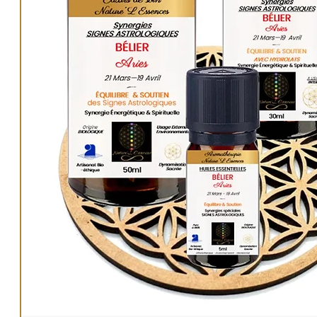
Utilités
: Aura, Pratiques énergétiques et spiritue
Situations, Hygiène énergétique personnelle et
environnementale.
50ml :
22€
.
PAGE ARTICLE : LIEN.
AUTRES ÉLIXIRS
:
Univers Élixirs de soin
LIEN
.
Nos produits de soin sont purifiés énergétique
bénéficient de nos dynamisations énergétiques 
sacrées.
Méthode Originale Nature'L M. PETIT Ludovic de