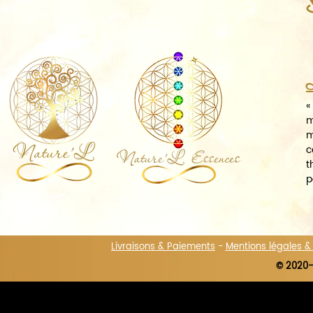
A
«
m
m
c
t
p
Livraisons & Paiements
-
Mentions légales 
© 2020-