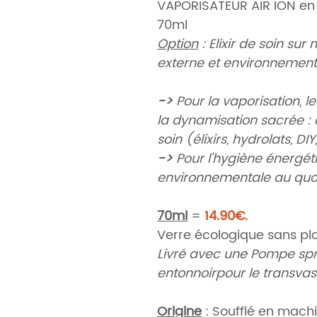
VAPORISATEUR AIR ION en 
70ml
Option
: Elixir de soin su
externe et environnement
->
Pour la vaporisation, le
la dynamisation sacrée :
soin (élixirs, hydrolats, DIY, 
->
Pour l'hygiène énergét
environnementale au quo
70ml
=
14.90€.
Verre écologique sans pl
Livré avec une Pompe spr
entonnoirpour le transva
Origine
: Soufflé en machi