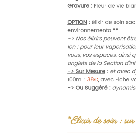
Gravure
:
Fleur de vie bl
OPTION
:
élixir de soin sa
environnemental
**
-> Nos élixirs peuvent êtr
Ion : pour leur vaporisat
vous, vos espaces, ainsi 
onglets de la Section d'i
-> Sur Mesure
:
et avec d
100ml :
38€
, avec Fiche
-> Ou Suggéré
:
dynamisat
100ml :
35€
, avec leurs fi
1.
Purification, réinitialisat
et protection énergétique
*Elixir de soin : su
espaces environnementaux.
Sauge sauvage africaine (
ÉLIXIRS DE SOIN SACRÉS
: à u