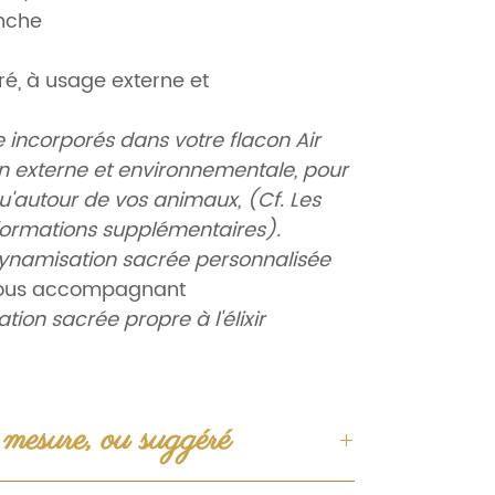
anche
cré, à usage externe et
e incorporés dans votre flacon Air
ion externe et environnementale, pour
qu'autour de vos animaux, (Cf. Les
nformations supplémentaires).
ynamisation sacrée personnalisée
 vous accompagnant
ion sacrée propre à l'élixir
ches individuelles
ion, & protection
*
:
Pour la purification
s sacrées de votre Aura ou de vos
r mesure, ou suggéré
 Elixir de Spinelle noir, Sweetgrass,
...).
sage externe et environnemental