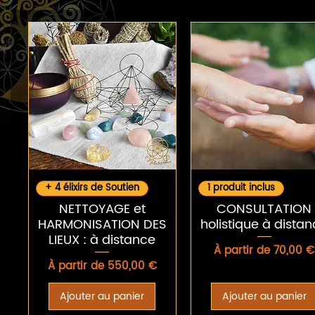
Aperçu rapide
Aperçu rapide
+ 4 élixirs de Soutien
1 produit inclus
NETTOYAGE et
CONSULTATION
HARMONISATION DES
holistique à dista
LIEUX : à distance
Prix promotionnel
À partir de
70,00 €
Prix promotionnel
À partir de
550,00 €
Ajouter au panier
Ajouter au panier