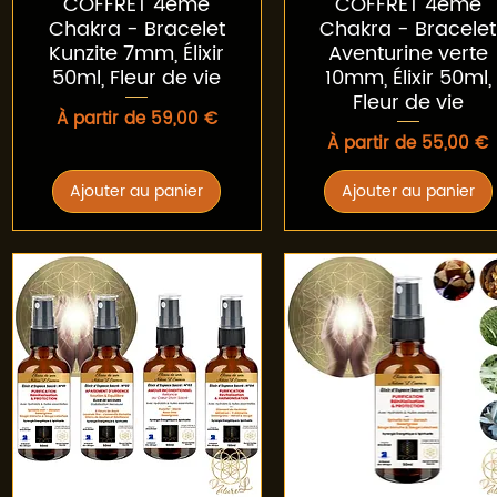
COFFRET 4ème
COFFRET 4ème
Chakra - Bracelet
Chakra - Bracelet
Kunzite 7mm, Élixir
Aventurine verte
50ml, Fleur de vie
10mm, Élixir 50ml,
Fleur de vie
Prix promotionnel
À partir de
59,00 €
Prix promotionnel
À partir de
55,00 €
Ajouter au panier
Ajouter au panier