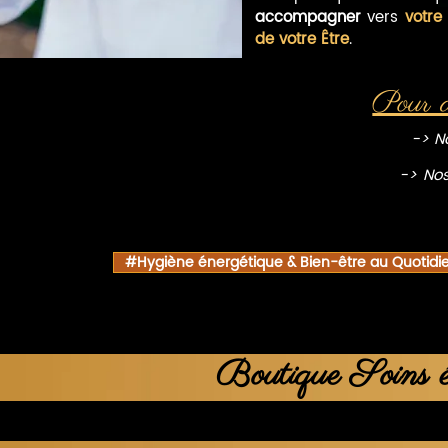
accompagner
vers
votre
de votre Être
.
Pour a
-> N
-> Nos
#Hygiène énergétique & Bien-être au Quotidi
Boutique Soins én