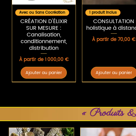
Aperçu rapide
Aperçu rapide
Avec ou Sans Cocréation
1 produit inclus
CRÉATION D'ÉLIXIR
CONSULTATION
SUR MESURE :
holistique à dista
Canalisation,
Prix promotionnel
À partir de
70,00 €
conditionnement,
distribution
Prix promotionnel
À partir de
1 000,00 €
Ajouter au panier
Ajouter au panier
« Produits &