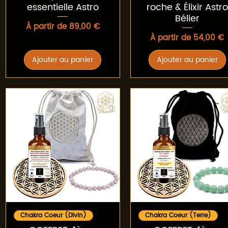
essentielle Astro
roche & Élixir Astro
Bélier
Prix promotionnel
À partir de
89,00 €
Prix promotionnel
À partir de
54,00 €
Ajouter au panier
Ajouter au panier
Aperçu rapide
Aperçu rapide
Chakra Coeur (Divin)
Chakra Coeur (Terre)