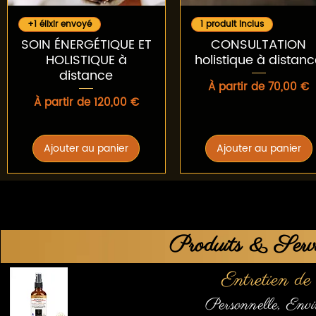
Aperçu rapide
Aperçu rapide
+1 élixir envoyé
1 produit inclus
SOIN ÉNERGÉTIQUE ET
CONSULTATION
HOLISTIQUE à
holistique à distan
distance
Prix promotionnel
À partir de
70,00 €
Prix promotionnel
À partir de
120,00 €
Ajouter au panier
Ajouter au panier
Produits & Servi
Entretien de
Personnelle, Envi