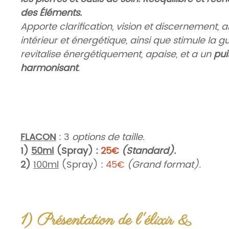
des Éléments.
Apporte clarification, vision et discernement, 
intérieur et énergétique, ainsi que stimule la gu
revitalise énergétiquement, apaise, et a un
pui
harmonisant
.
FLACON
: 3
options de taille.
1)
50ml
(Spray) :
25€
(Standard).
2)
100ml
(Spray) :
45€
(Grand format).
3)
Recharge 200ml
(Bouchon) :
90€
(Idéal p
Thérapeutes).
-> Livré avec son petit entonnoir pour plus de
1) Présentation de l'élixir &