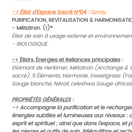
-> Élixir d'Espace Sacré N°04
:
Spray.
PURIFICATION, REVITALISATION & HARMONISATI
- Métatron. (1)*
Élixir de soin à usage externe et environnemen
- BIOLOGIQUE.
-> Élixirs, Énergies et Reliances principales
:
Diamant de Herkimer, Métatron (Archange & 
sacré), 5 Éléments, Harmonie, Sweetgrass (Foi
Sauge blanche, Néroli, Leleshwa Sauge africai
PROPRIÉTÉS GÉNÉRALES
:
-> Accompagne la purification et le recharg
énergies subtiles et lumineuses aux niveaux : 
esprit et spirituel ; ainsi que dans l'espace, et 
les pierres et outils de soin. Rééquilibre et re