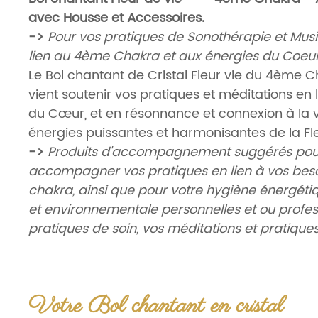
avec Housse et Accessoires.
->
Pour vos pratiques de Sonothérapie et Mus
lien au 4ème Chakra et aux énergies du Coeur
Le Bol chantant de Cristal Fleur vie du 4ème 
vient soutenir vos pratiques et méditations en
du Cœur, et en résonnance et connexion à la v
énergies puissantes et harmonisantes de la Fle
->
Produits d'accompagnement suggérés pou
accompagner vos pratiques en lien à vos be
chakra, ainsi que pour votre hygiène énergéti
et environnementale personnelles et ou profess
pratiques de soin, vos méditations et pratiques s
Le Bol de Cristal
=
409,90€
.
Poids
:
±2224gr
Votre Bol chantant en cristal
En Cristal Quartz de Haute Qualité.