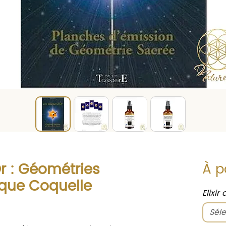
r : Géométries
À p
ique Coquelle
Elixir
Séle