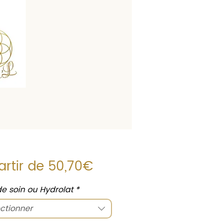
Prix
artir de
50,70€
promotionnel
 de soin ou Hydrolat
*
ctionner