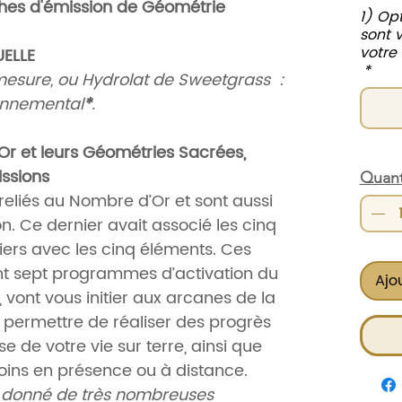
hes d'émission de Géométrie
1) Opt
sont 
votre
ELLE
*
r mesure, ou Hydrolat de Sweetgrass :
onnemental
*
.
Or et leurs Géométries Sacrées,
issions
Quant
reliés au Nombre d’Or et sont aussi
. Ce dernier avait associé les cinq
ers avec les cinq éléments. Ces
ant sept programmes d’activation du
Ajo
l, vont vous initier aux arcanes de la
 permettre de réaliser des progrès
ise de votre vie sur terre, ainsi que
ins en présence ou à distance.
 donné de très nombreuses