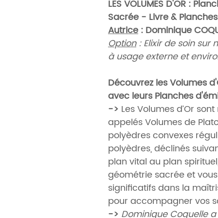
LES VOLUMES D'OR : Planc
Sacrée - Livre & Planches
Autrice
: Dominique COQU
Option
: Elixir de soin su
à usage externe et envir
Découvrez les Volumes d'
avec leurs Planches d'ém
->
Les Volumes d’Or sont 
appelés Volumes de Platon
polyèdres convexes réguli
polyèdres, déclinés suiv
plan vital au plan spiritue
géométrie sacrée et vous
significatifs dans la maîtr
pour accompagner vos so
->
Dominique Coquelle a