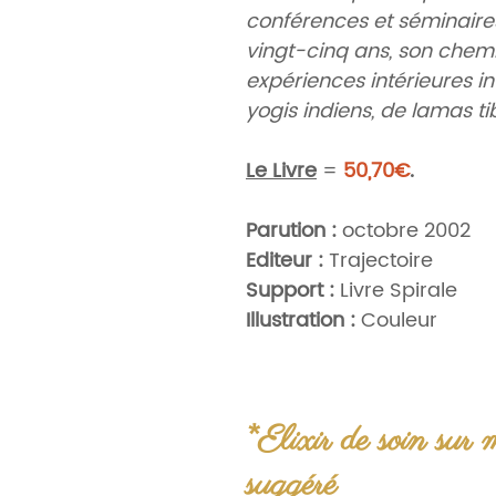
conférences et séminaires 
vingt-cinq ans, son chem
expériences intérieures 
yogis indiens, de lamas tibé
Le Livre
=
50,70€
.
Parution :
octobre 2002
Editeur :
Trajectoire
Support :
Livre Spirale
Illustration :
Couleur
Nombre de pages :
223 p
Infos :
21 x 30 x 2,14 cm, 99
Langue :
Français
*Elixir de soin sur
EAN :
9782841972173
ISBN :
2841972178
suggéré