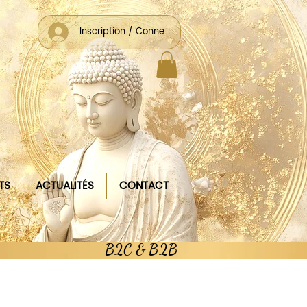
Inscription / Connexion
TS
ACTUALITÉS
CONTACT
B2C & B2B