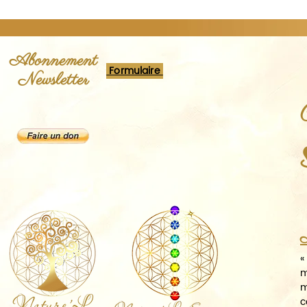
Abonnement
Formulaire
Newsletter
A
«
m
m
c