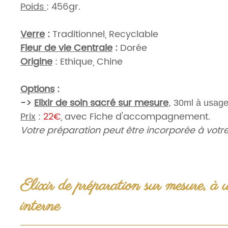
Poids
: 456gr.
Verre
:
Traditionnel, Recyclable
Fleur de vie Centrale
:
Dorée
Origine
: Ethique, Chine
Options
:
->
Elixir de soin sacré sur mesure
, 30ml à usage
Prix
:
22€
, avec Fiche d'accompagnement.
Votre préparation peut être incorporée à votre
pour vous, pour vos animaux, ou pour vos plant
onglets de la Section d'informations suppléme
Page Article ICI
Elixir de préparation sur mesure, à 
->
Fleur de Vie en Bois 20cm
:
Plateau de Dynamisation.
Prix
:
12€
.
interne
Page Article ICI