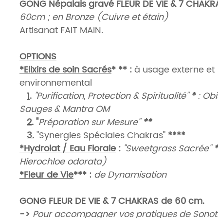
GONG Népalais gravé FLEUR DE VIE & 7 CHAKRA
60cm ; en Bronze (Cuivre et étain)
Artisanat FAIT MAIN.
OPTIONS
*Elixirs de soin Sacrés
* **
:
à usage externe et
environnemental
1
.
"Purification, Protection & Spiritualité"
*
: Obi
Sauges & Mantra OM
2
. "
Préparation sur Mesure"
**
3.
"Synergies Spéciales Chakras"
****
*Hydrolat / Eau Florale
:
"Sweetgrass Sacrée"
*
Hierochloe odorata)
*Fleur de Vie
***
:
de Dynamisation
GONG FLEUR DE VIE & 7 CHAKRAS de 60 cm.
->
Pour accompagner vos pratiques de Sonot