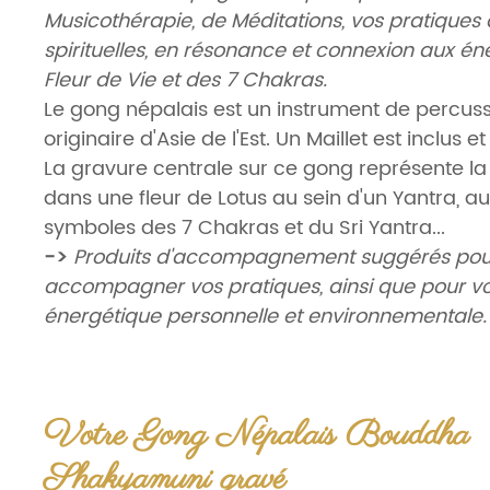
Musicothérapie, de Méditations, vos pratiques 
spirituelles, en résonance et connexion aux én
Fleur de Vie et des 7 Chakras.
Le gong népalais est un instrument de percussi
originaire d'Asie de l'Est. Un Maillet est inclus et 
La gravure centrale sur ce gong représente la 
dans une fleur de Lotus au sein d'un Yantra, au
symboles des 7 Chakras et du Sri Yantra...
->
Produits d'accompagnement suggérés pou
accompagner vos pratiques, ainsi que pour vo
énergétique personnelle et environnementale.
Le Gong
:
60cm
=
2469,90€
-
Poids
:
±9,700Kg.
Votre Gong Népalais Bouddha
DETAIL
:
Shakyamuni gravé