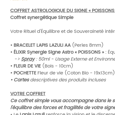
COFFRET ASTROLOGIQUE DU SIGNE « POISSONS
Coffret synergétique Simple
Votre Rituel d'Équilibre et de Souveraineté inté
• BRACELET LAPIS LAZULI
AA
(Perles 8mm)
• ÉLIXIR Synergie Signe Astro « POISSONS »
: Éq
->
Spray
: 50ml - Usage Externe et Environ
• FLEUR DE VIE
(Bois - 10cm)
• POCHETTE
Fleur de vie (Coton Bio - 19x13cm
• Cartes
descriptives des produits incluses
VOTRE COFFRET
Ce coffret simple vous accompagne dans le so
l'équilibre des forces et fragilités de votre sig
• Le
Lapis Lazuli
renforce la
vision
et le
discern