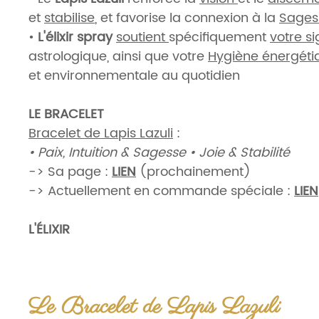
et
stabilise
, et favorise la connexion à la
Sage
•
L'élixir spray
soutient
spécifiquement
votre s
astrologique, ainsi que votre
Hygiène énergéti
et environnementale au quotidien
LE BRACELET
Bracelet de Lapis Lazuli
:
• Paix, Intuition & Sagesse
• Joie & Stabilité
-> Sa page :
LIEN
(prochainement)
-> Actuellement en commande spéciale :
LIEN
L'ÉLIXIR
Élixir Astrologique « POISSONS » - Équilibre & S
• Paix et Stabilité, Méditations et Reliances
• Hygiène énergétique : personnelle, environn
Le Bracelet de Lapis Lazuli
bracelet