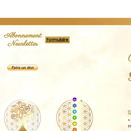
Abonnement
Formulaire
Newsletter
A
«
m