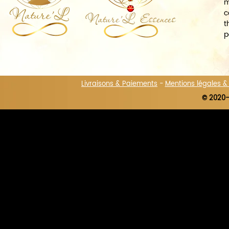
m
c
t
p
Livraisons & Paiements
-
Mentions légales 
© 2020-