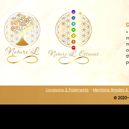
A
«
m
m
c
t
p
Livraisons & Paiements
-
Mentions légales 
© 2020-