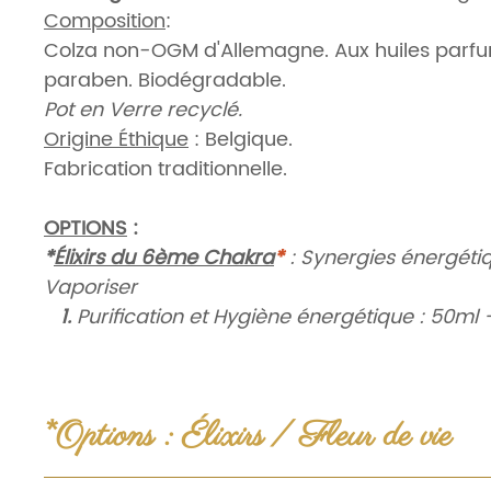
Composition
:
Colza non-OGM d'Allemagne. Aux huiles parf
paraben. Biodégradable.
Pot en Verre recyclé.
Origine Éthique
: Belgique.
Fabrication traditionnelle.
OPTIONS
:
*
Élixirs du 6ème Chakra
*
: Synergies énergéti
Vaporiser
1.
Purification et Hygiène énergétique : 50ml 
2.
Équilibre et Soutien: 50ml - 22€
*
Fleur de vie en bois
**
: Plateau de Dynamisat
1.
10cm - 5€ /
2.
20cm - 10€
*Options : Élixirs / Fleur de vie
AVERTISSEMENT
PRODUITS D'ACCOMPAGNEMENTS
: