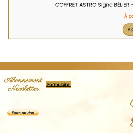
COFFRET ASTRO Signe BÉLIER - Br
Prix
À p
Aj
Abonnement
Formulaire
Newsletter