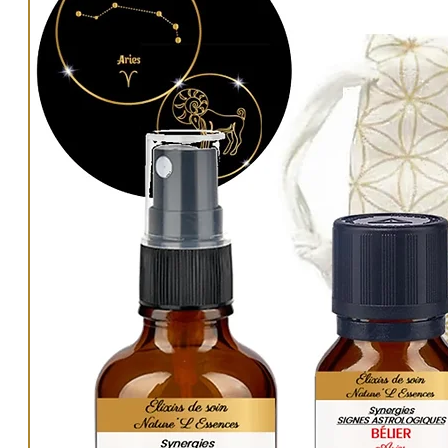
Posée sous votre bougie, la géométrie sacrée Fleur
optimiser ses énergies, participer à l'harmonisati
l'espace, ainsi qu'appuyer les intentions éventuell
poseriez en l'allumant.
Elle permet aussi simplement d'entretenir et de d
énergétiquement vos élixirs, vos produits de soin, 
boissons.
AUTRES PRODUITS FLEUR DE VIE
:
Univers Fleur de Vie :
LIEN
.
Univers
«
Géométries sacrées, Symboles et Mantr
Fleur de vie "Histoire et Tradition - Propriétés éner
AUTRES SUGGESTIONS
HYDROLATS Énergétiques à vaporiser :
Univers Aromathérapie :
LIEN
.
Nos
produits
de soin sont
purifiés énergétiquemen