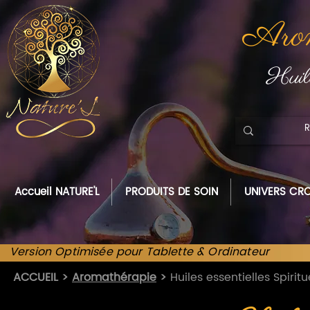
Arom
Huile
Accueil NATURE'L
PRODUITS DE SOIN
UNIVERS CRO
Version Optimisée pour Tablette & Ordinateur
ACCUEIL
>
Aromathérapie
>
Huiles essentielles Spiritu