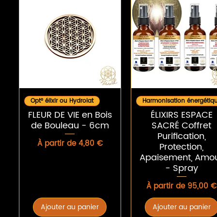
Aperçu rapide
Aperçu rapide
Opt° élixir ou Hydrolat
Harmonisation énergétiq
FLEUR DE VIE en Bois
ÉLIXIRS ESPACE
de Bouleau - 6cm
SACRÉ Coffret
Purification,
Prix promotionnel
À partir de
4,80 €
Protection,
Apaisement, Amo
- Spray
Prix promotionnel
À partir de
95,00 €
Ajouter au panier
Ajouter au panier