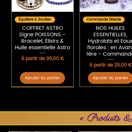
Aperçu rapide
Aperçu rapide
Équilibre & Soutien
Commande Directe
COFFRET ASTRO
NOS HUILES
Signe POISSONS -
ESSENTIELLES,
Bracelet, Élixirs &
Hydrolats et Eau
Huile essentielle Astro
florales : en Avan
1ère - Command
Prix promotionnel
À partir de
95,00 €
Prix promotionnel
À partir de
25,00 €
Ajouter au panier
Ajouter au panier
« Produits &