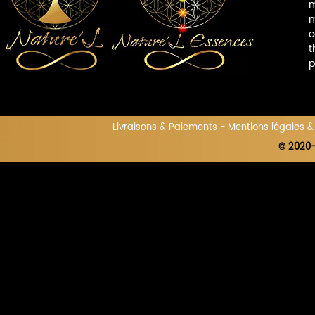
m
m
c
t
p
Livraisons & Paiements
-
Mentions légales 
© 2020-