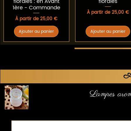
florales : en Avant
florales
1ère - Commande
Prix promotionnel
À partir de
25,00 €
Prix promotionnel
À partir de
25,00 €
Ajouter au panier
Ajouter au panier
Ac
Lampes arom