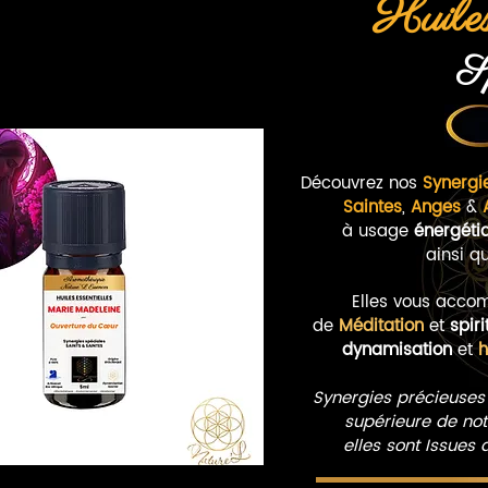
Huiles
Sp
Découvrez nos
Synergi
Saintes
,
Anges
&
à
usage
énergétiq
ainsi q
Elles vous acco
de
Méditation
et
spiri
dynamisation
et
h
Synergies précieuses 
supérieure de no
e
l
les sont Issues 