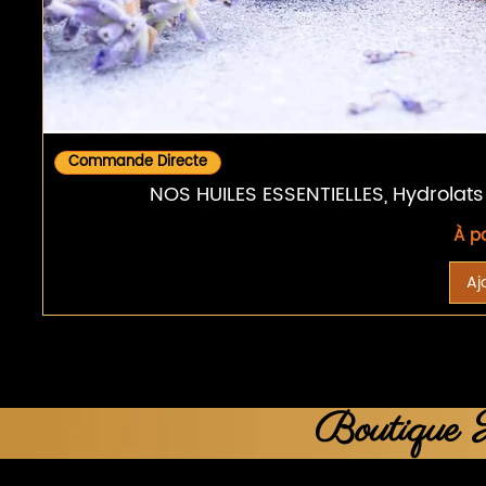
Commande Directe
NOS HUILES ESSENTIELLES, Hydrolats
Prix
À p
Aj
Boutique H