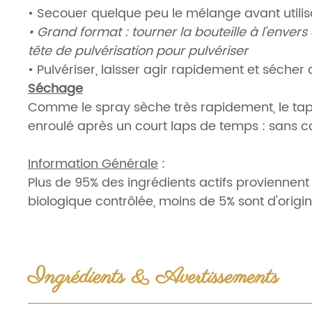
• Secouer quelque peu le mélange avant utilis
• Grand format : tourner la bouteille à l'envers 
tête de pulvérisation pour pulvériser
• Pulvériser, laisser agir rapidement et sécher 
Séchage
Comme le spray sèche très rapidement, le tap
enroulé après un court laps de temps : sans co
Information Générale
:
Plus de 95% des ingrédients actifs proviennent
biologique contrôlée, moins de 5% sont d'orig
naturelle.
Etiquette du Produit
: Anglais.
Ingrédients & Avertissements
Origine
: Ethique et bienfaisante ; Autriche.
Ingrédients
: