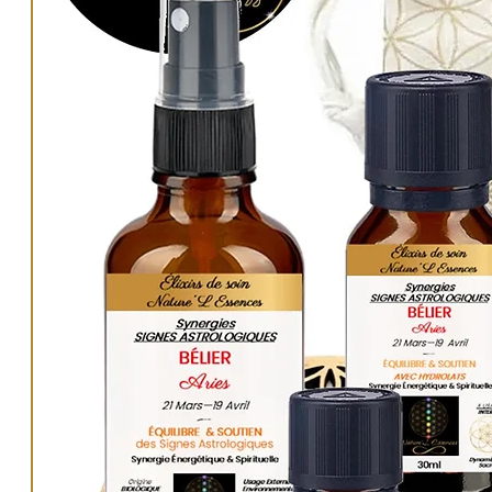
Contenant en elle les secrets de la création, on y r
constructions de l'univers ainsi que les corps plato
solides ou volumes de Platon) : le tétraèdre, l’hexa
l’icosaèdre et le dodécaèdre.
Outil mystique précieux du quotidien ou accomp
idéalement les pratiques thérapeutiques, elle est 
méditation remarquable. Elle peut nous aider à di
blocages intérieurs, libérer le plein potentiel de not
ainsi que nous accompagner dans notre spiritualité.
active la Compassion, et peut accompagner la gu
blessures de l'Âme.
Pour plus d'informations
:
Visitez notre Univers
« Trésors Sacrés & Mystiques »
Gamme de produits spécifiques
«
Fleur de vie Sac
Vous y trouverez tous nos articles et produits de so
», ainsi que de « Géométries sacrées, principes et
».