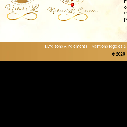
m
c
t
p
Livraisons & Paiements
-
Mentions légales 
© 2020-