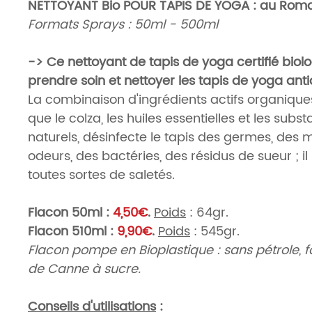
NETTOYANT Bio POUR TAPIS DE YOGA : au Roma
Formats Sprays : 50ml - 500ml
->
Ce nettoyant de tapis de yoga certifié biol
prendre soin et nettoyer les tapis de yoga ant
La combinaison d'ingrédients actifs organiques
que le colza, les huiles essentielles et les subs
naturels, désinfecte le tapis des germes, des
odeurs, des bactéries, des résidus de sueur ; i
toutes sortes de saletés.
Flacon 50ml :
4,50€
.
Poids
: 64gr.
Flacon 510ml :
9,90€
.
Poids
:
545gr.
Flacon pompe en Bioplastique : sans pétrole, f
de Canne à sucre.
Conseils d'utilisations
: