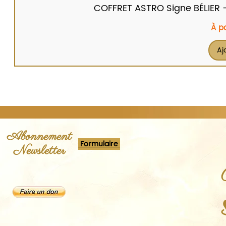
COFFRET ASTRO Signe BÉLIER - Br
Prix
À p
Aj
Abonnement
Formulaire
Newsletter