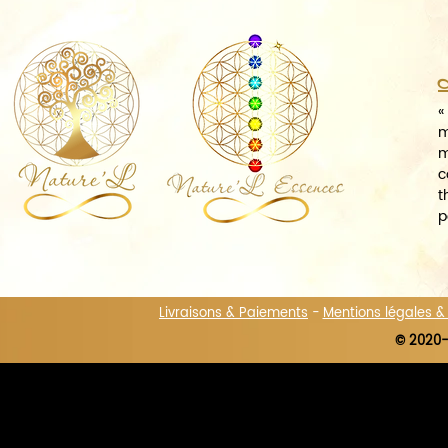
A
«
m
m
c
t
p
Livraisons & Paiements
-
Mentions légales 
© 2020-