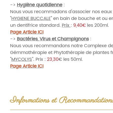
->
Hygiène quotidienne
:
Nous vous recommadons d'associer nos eaux f
"
HYGIENE BUCCALE
" en bain de bouche et ou en
un dentifrice standard.
Prix
:
9,40€
les 200ml.
Page Article ICI
->
Bactéries, Virus et Champignons
:
Nous vous recommandons notre Complexe d
Gémmothérapie et Phytothérapie de plantes fr
"
MYCOLYS
". Prix :
23,30
€ les 50ml.
Page Article ICI
Pour un "Elixir de soin sur Mesure" pour répond
et demandes particulières
:
Page de l'article/service
Informations et Recommandation
Marque
:
Nature-L - Nature'L Essences
Votre gratte Langue
: