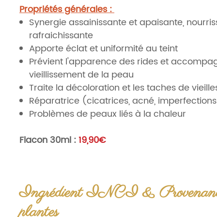
Propriétés générales :
Synergie assainissante et apaisante, nourris
rafraichissante
Apporte éclat et uniformité au teint
Prévient l'apparence des rides et accompag
vieillissement de la peau
Traite la décoloration et les taches de vieill
Réparatrice (cicatrices, acné, imperfections 
Problèmes de peaux liés à la chaleur
Flacon 30ml
:
19,90€
Flacon 50ml
:
31,50€
Flacon verre écoreponsable : verre ambré prot
et anti UV.
Ingrédient INCI & Provenanc
Utilisations
: massage, compresses.
plantes