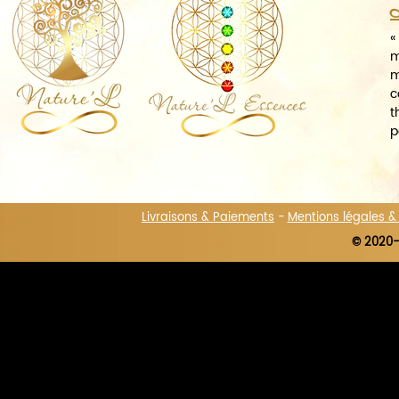
A
«
m
m
c
t
p
Livraisons & Paiements
-
Mentions légales 
© 2020-