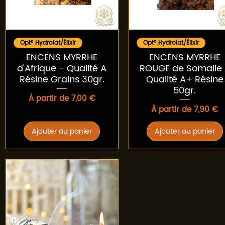
Aperçu rapide
Aperçu rapide
Opt° Hydrolat/Élixir
Opt° Hydrolat/Élixir
ENCENS MYRRHE
ENCENS MYRRHE
d'Afrique - Qualité A
ROUGE de Somalie 
Résine Grains 30gr.
Qualité A+ Résine
50gr.
Prix promotionnel
À partir de
7,00 €
Prix promotionnel
À partir de
7,90 €
Ajouter au panier
Ajouter au panier