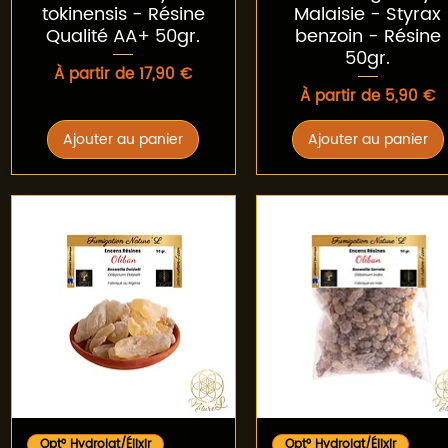
tokinensis - Résine
Malaisie - Styrax
Qualité AA+ 50gr.
benzoin - Résine
50gr.
Prix promotionnel
À partir de
17,90 €
Prix promotionnel
À partir de
5,90 €
Ajouter au panier
Ajouter au panier
Aperçu rapide
Aperçu rapide
Opt° Hydrolat/Élixir
Opt° Hydrolat/Élixir