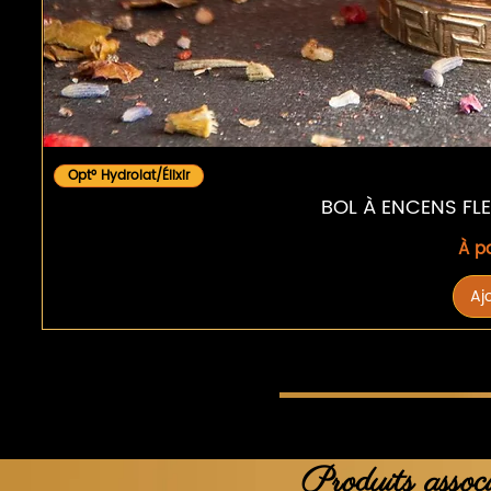
Opt° Hydrolat/Élixir
BOL À ENCENS FLE
Prix
À p
Aj
Produits assoc