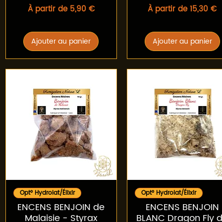
Prix promotionnel
Prix promotionnel
À partir de
5,90 €
À partir de
15,30 €
Ajouter au panier
Ajouter au panier
Aperçu rapide
Aperçu rapide
Opt° Hydrolat/Élixir
Opt° Hydrolat/Élixir
ENCENS BENJOIN de
ENCENS BENJOIN
Malaisie - Styrax
BLANC Dragon Fly 