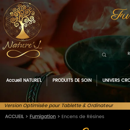
Fum
Accueil NATURE'L
PRODUITS DE SOIN
UNIVERS CRO
Version Optimisée pour Tablette & Ordinateur
ACCUEIL
>
Fumigation
>
Encens de Résines