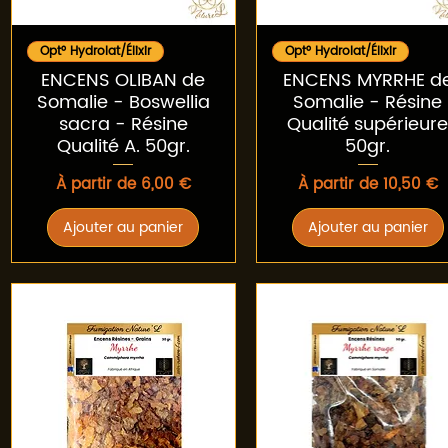
Aperçu rapide
Aperçu rapide
Opt° Hydrolat/Élixir
Opt° Hydrolat/Élixir
ENCENS OLIBAN de
ENCENS MYRRHE d
Somalie - Boswellia
Somalie - Résine
sacra - Résine
Qualité supérieur
Qualité A. 50gr.
50gr.
Prix promotionnel
Prix promotionnel
À partir de
6,00 €
À partir de
10,50 €
Ajouter au panier
Ajouter au panier