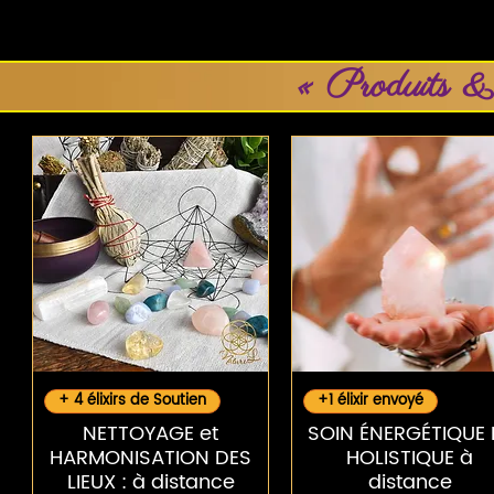
« Produits &
Aperçu rapide
Aperçu rapide
+ 4 élixirs de Soutien
+1 élixir envoyé
NETTOYAGE et
SOIN ÉNERGÉTIQUE 
HARMONISATION DES
HOLISTIQUE à
LIEUX : à distance
distance