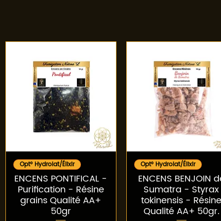
Aperçu rapide
Aperçu rapide
Opt° Hydrolat/Élixir
Opt° Hydrolat/Élixir
ENCENS PONTIFICAL -
ENCENS BENJOIN d
Purification - Résine
Sumatra - Styrax
grains Qualité AA+
tokinensis - Résin
50gr
Qualité AA+ 50gr.