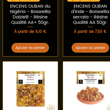
ENCENS OLIBAN du
ENCENS OLIBAN
Nigéria - Boswellia
d'Inde - Boswellia
Dalzielli - Résine
serrata - Résine
Qualité AA+ 50gr.
Qualité AA 50gr.
Prix promotionnel
Prix promotionnel
À partir de
9,10 €
À partir de
7,50 €
Ajouter au panier
Ajouter au panier