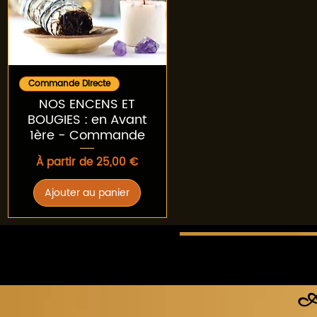
Aperçu rapide
Commande Directe
NOS ENCENS ET
BOUGIES : en Avant
1ère - Commande
Prix promotionnel
À partir de
25,00 €
Ajouter au panier
Ac