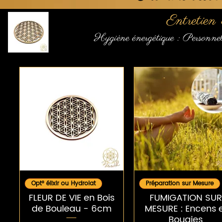
Entretien
Hygiène énergétique : Personnel
Aperçu rapide
Aperçu rapide
Opt° élixir ou Hydrolat
Préparation sur Mesure
FLEUR DE VIE en Bois
FUMIGATION SUR
de Bouleau - 6cm
MESURE : Encens 
Bougies