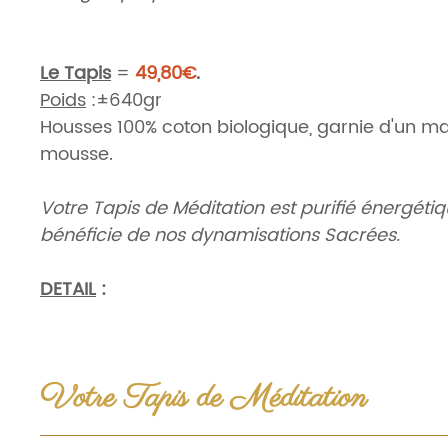
Le Tapis
=
49,80€
.
Poids
:
±640gr
Housses 100% coton biologique, garnie d'un ma
mousse.
Votre Tapis de Méditation est purifié énergéti
bénéficie de nos dynamisations Sacrées.
DETAIL
:
Cf. Onglet : "Votre Tapis de Méditation"
Origine
:
Inde, Ethique, Commerce équitable.
Votre Tapis de Méditation
Tapis de Méditation "Fleur de vie" coton BIO (OCS)