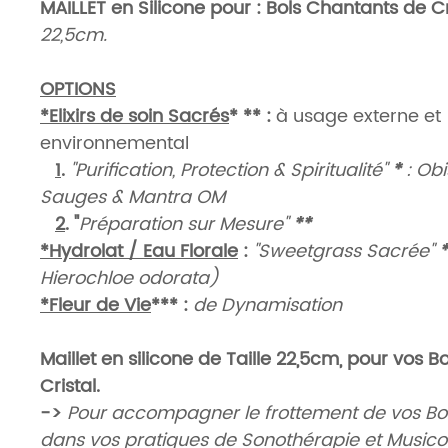
MAILLET en Silicone pour : Bols Chantants de Cr
22,5cm.
OPTIONS
*Elixirs de soin Sacrés
* **
:
à usage externe et
environnemental
1
.
"Purification, Protection & Spiritualité"
*
: Obi
Sauges & Mantra OM
2
. "
Préparation sur Mesure"
**
*Hydrolat / Eau Florale
:
"Sweetgrass Sacrée"
*
Hierochloe odorata)
*Fleur de Vie
***
:
de Dynamisation
Maillet en silicone de Taille 22,5cm, pour vos 
Cristal.
->
Pour accompagner le frottement de vos Bols
dans vos pratiques de Sonothérapie et Musico