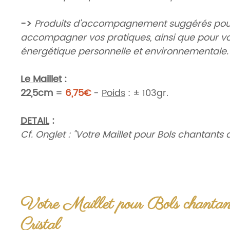
->
Produits d'accompagnement suggérés pou
accompagner vos pratiques, ainsi que pour vo
énergétique personnelle et environnementale.
Le Maillet
:
22,5cm
=
6,75€
-
Poids
:
± 103gr.
DETAIL
:
Cf. Onglet : "Votre Maillet pour Bols chantants d
Origine
:
Chine, Ethique, Commerce équitable.
OPTIONS
:
Votre Maillet pour Bols chantan
A)
Elixirs de soin sacrés ou Hydrolat
:
A usage externe et environnemental
*
Cristal