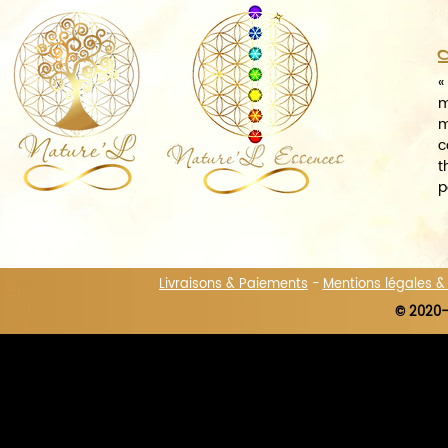
A
«
m
m
c
t
p
Livraisons & Paiements
-
Mentions légales 
© 2020-