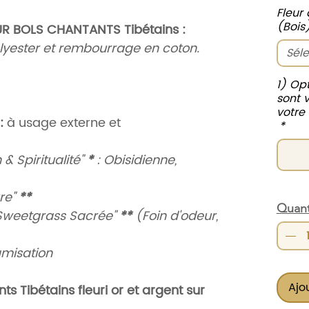
Fleur
(Bois
UR BOLS CHANTANTS Tibétains :
lyester et rembourrage en coton.
Séle
1) Opt
sont 
votre
:
à usage externe et
*
n & Spiritualité"
*
: Obisidienne,
re"
**
Quant
Sweetgrass Sacrée"
**
(Foin d'odeur,
misation
Ajo
s Tibétains fleuri or et argent sur