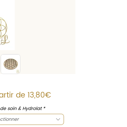
Prix
artir de
13,80€
promotionnel
s de soin & Hydrolat
*
ctionner