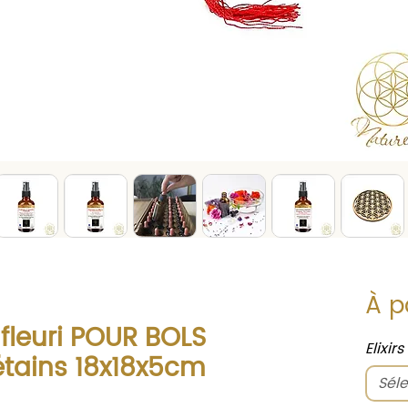
À p
leuri POUR BOLS
Elixir
tains 18x18x5cm
Séle