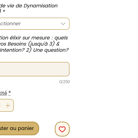
 de vie de Dynamisation
)
*
ctionner
ion élixir sur mesure : quels
vos Besoins (jusqu'à 3) &
 Intention? 2) Une question?
0/250
ité
*
uter au panier