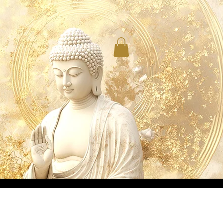
TS
ACTUALITÉS
CONTACT
B2C & B2B