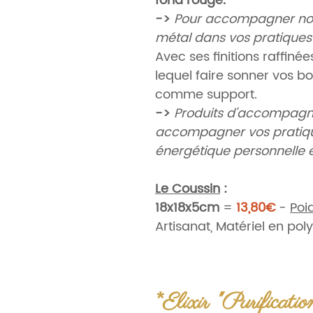
fond rouge.
->
Pour accompagner nos 
métal dans vos pratiques
Avec ses finitions raffiné
lequel faire sonner vos bo
comme support.
->
Produits d'accompagn
accompagner vos pratique
énergétique personnelle 
Le Coussin
:
18x18x5cm
=
13,80€
-
Poi
Artisanat, Matériel en po
Origine
:
Népal, Ethique,
*Elixir "Purificati
OPTIONS
: