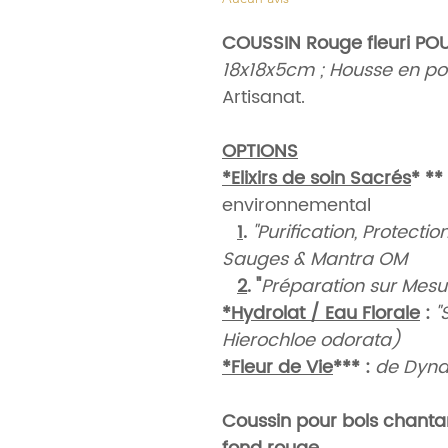
COUSSIN Rouge fleuri PO
18x18x5cm ; Housse en po
Artisanat.
OPTIONS
*Elixirs de soin Sacrés
* **
environnemental
1
.
"Purification, Protectio
Sauges & Mantra OM
2
. "
Préparation sur Mesu
*Hydrolat / Eau Florale
:
"
Hierochloe odorata)
*Fleur de Vie
***
:
de Dyna
Coussin pour bols chantant