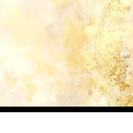
Thérapies Holistiques en Synergie
E SOIN
UNIVERS CROISÉS
SERVICES
PARTENARIA
te & Ordinateur