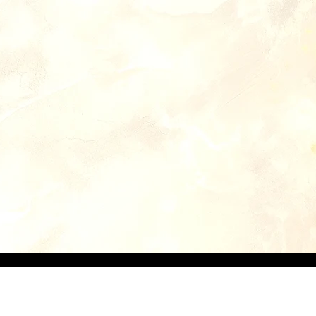
Accueil NATURE'L
PRODUITS D
Version Optimisée pour Tablet