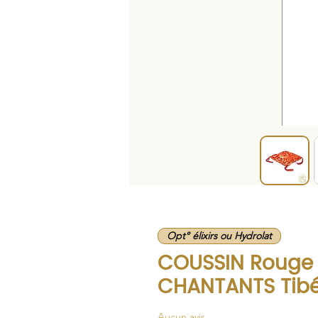
Opt° élixirs ou Hydrolat
COUSSIN Rouge f
CHANTANTS Tibé
Aucun avis