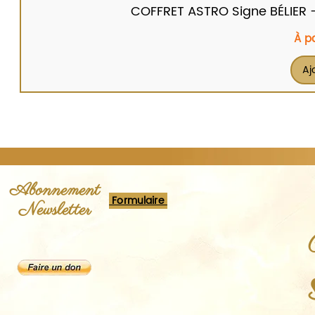
COFFRET ASTRO Signe BÉLIER - Br
Prix
À p
Aj
Abonnement
Formulaire
Newsletter