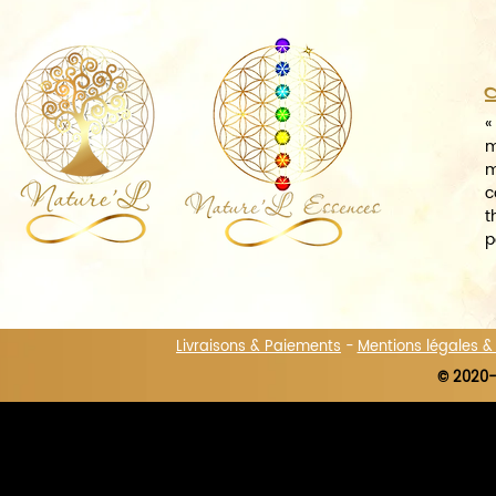
A
«
m
m
c
t
p
Livraisons & Paiements
-
Mentions légales 
© 2020-