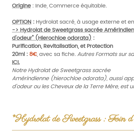
Origine
: Inde, Commerce équitable.
OPTION
:
Hydrolat sacré, à usage externe et e
-> Hydrolat de Sweetgrass sacrée Amérindienn
d'odeur" (Hierochloe odorata)
:
Purification, Revitalisation, et Protection
20ml :
8€
, avec sa fiche
. Autres Formats sur s
ICI.
Notre Hydrolat de Sweetgrass sacrée
Amérindienne (hierochloe odorata), aussi app
d'odeur ou les Cheveux de la Terre Mère, est 
sacrée puissante, d'énergie Yin, et très subtile.
Cet Hydrolat nettoie les énergies disharmonie
environnement, de notre champ énergétique g
*Hydrolat de Sweetgrass : Foin d
pierres de soin, des objets, ou encore des outil
thérapeutiques et de soin (...).
AROMATHÉRAPIE SACRÉE