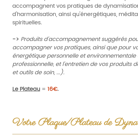
accompagnent vos pratiques de dynamisation
d'harmonisation, ainsi qu'énergétiques, médita
spirituelles.
->
Produits d'accompagnement suggérés pou
accompagner vos pratiques, ainsi que pour vo
énergétique personnelle et environnementale 
professionnelle, et l'entretien de vos produits d
et outils de soin, ...).
Le Plateau
=
16€
.
Poids
:
±80gr. Bois éthique.
Votre Plaque/Plateau de Dynamisation est
Votre Plaque/Plateau de Dynam
purifié énergétiquement et bénéficie de nos 
énergétiques et spirituelles sacrées.
Propriétés générales