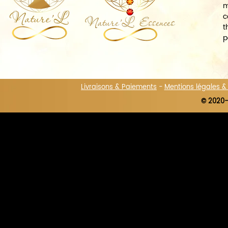
m
c
t
p
Livraisons & Paiements
-
Mentions légales 
© 2020-