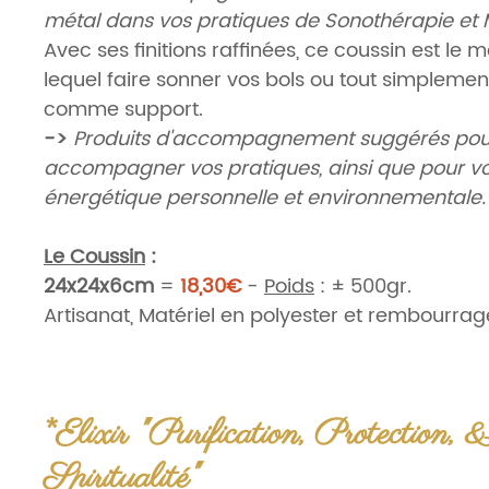
métal dans vos pratiques de Sonothérapie et 
Avec ses finitions raffinées, ce coussin est le 
lequel faire sonner vos bols ou tout simplement 
comme support.
->
Produits d'accompagnement suggérés pou
accompagner vos pratiques, ainsi que pour vo
énergétique personnelle et environnementale.
Le Coussin
:
24x24x6cm
=
18,30€
-
Poids
:
± 500gr.
Artisanat, Matériel en polyester et rembourrag
Origine
:
Népal, Ethique, Commerce équitable.
*Elixir "Purification, Protection, 
OPTIONS
:
A)
Elixirs de soin sacrés ou Hydrolat
:
Spiritualité"