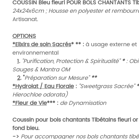
COUSSIN Bleu fleuri POUR BOLS CHANTANTS Tib
24x24x6cm ; Housse en polyester et rembourr
Artisanat.
OPTIONS
*Elixirs de soin Sacrés
* **
:
à usage externe et
environnemental
1
.
"Purification, Protection & Spiritualité"
*
: Obi
Sauges & Mantra OM
2
. "
Préparation sur Mesure"
**
*Hydrolat / Eau Florale
:
"Sweetgrass Sacrée"
*
Hierochloe odorata)
*Fleur de Vie
***
:
de Dynamisation
Coussin pour bols chantants Tibétains fleuri or
fond bleu.
->
Pour accompagner nos bols chantants tibét