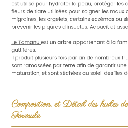
est utilisé pour hydrater la peau, protéger les 
fleurs de tiare utilisées pour soigner les maux d'
migraines, les orgelets, certains eczémas ou 
prévenir les piqûres d'insectes. Adoucit et asso
Le Tamanu
est un arbre appartenant à la fami
guttifères.
Il produit plusieurs fois par an de nombreux frui
sont ramassées par terre afin de garantir une
maturation, et sont séchées au soleil des îles d
Tuamotu, à Rangiroa.
L'huile de Tamanu, de couleur vert foncé, est e
première pression à froid et purifiée par filtrati
Composition, et Détail des huiles de
L'huile de Tamanu (Calophyllum inophyllum) es
Formule
médecine Traditionnelle Polynésienne
comme 
pour ses propriétés apaisantes sur la peau et l