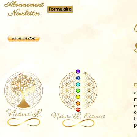
Abonnement
Formulaire
Newsletter
A
«
m
m
c
t
p