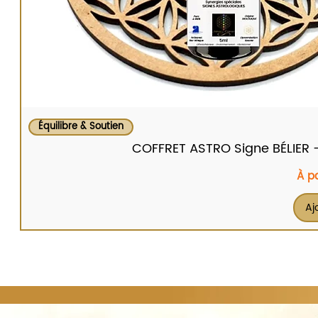
Équilibre & Soutien
COFFRET ASTRO Signe BÉLIER - Br
Prix
À p
Aj